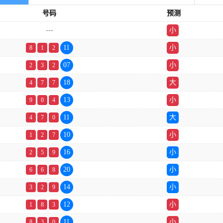
号码
预测
---
小
双
11
小
8
1
2
07
小
2
3
2
18
大
4
7
7
13
小
9
0
4
11
大
4
7
0
10
小
1
2
7
16
小
2
5
9
20
小
6
6
8
14
小
3
2
9
12
小
1
8
3
11
小
8
3
0