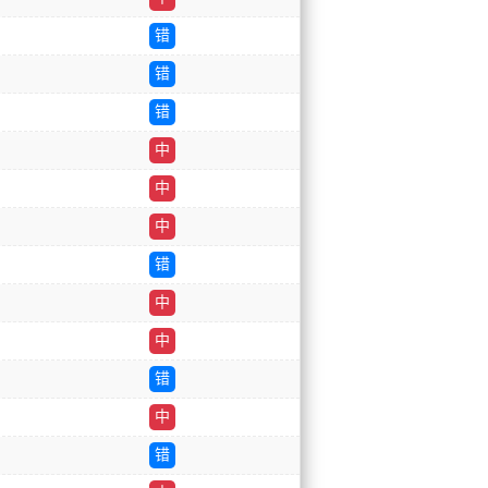
错
错
错
中
中
中
错
中
中
错
中
错