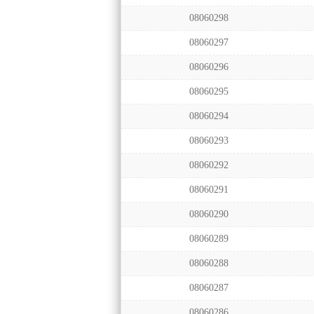
08060298
08060297
08060296
08060295
08060294
08060293
08060292
08060291
08060290
08060289
08060288
08060287
08060286