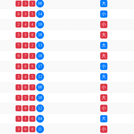
08
大
2
3
3
14
小
6
3
5
10
小
2
4
4
18
大
5
5
8
13
大
7
4
2
18
大
9
7
2
17
小
8
0
9
12
大
3
4
5
08
小
1
0
7
18
大
5
5
8
12
小
1
9
2
04
大
3
1
0
11
小
3
0
8