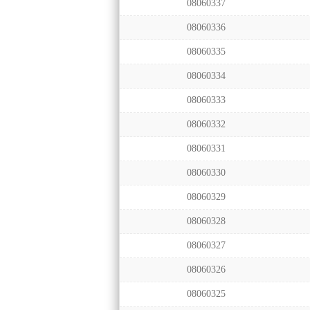
08060337
08060336
08060335
08060334
08060333
08060332
08060331
08060330
08060329
08060328
08060327
08060326
08060325