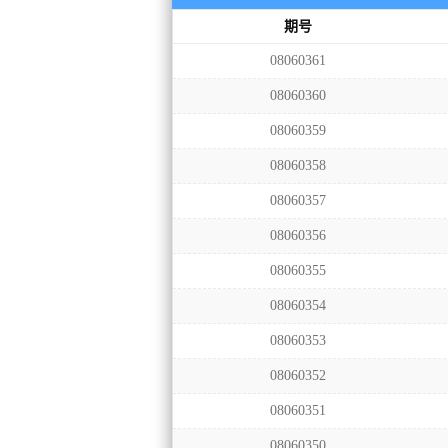
期号
08060361
08060360
08060359
08060358
08060357
08060356
08060355
08060354
08060353
08060352
08060351
08060350