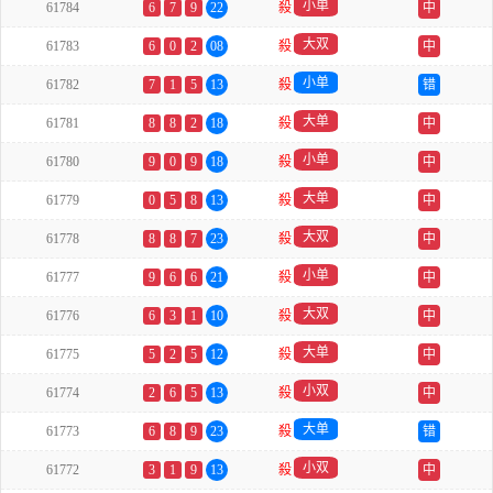
小单
61784
6
7
9
22
殺
中
大双
61783
6
0
2
08
殺
中
小单
61782
7
1
5
13
殺
错
大单
61781
8
8
2
18
殺
中
小单
61780
9
0
9
18
殺
中
大单
61779
0
5
8
13
殺
中
大双
61778
8
8
7
23
殺
中
小单
61777
9
6
6
21
殺
中
大双
61776
6
3
1
10
殺
中
大单
61775
5
2
5
12
殺
中
小双
61774
2
6
5
13
殺
中
大单
61773
6
8
9
23
殺
错
小双
61772
3
1
9
13
殺
中