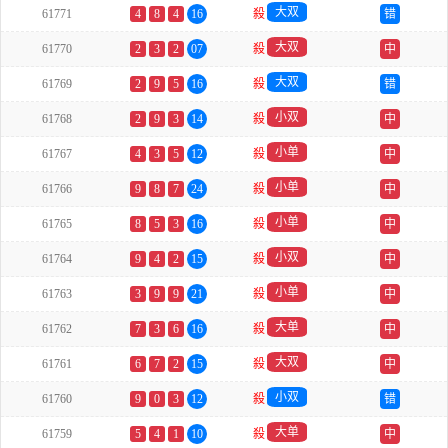
大双
61771
4
8
4
16
殺
错
大双
61770
2
3
2
07
殺
中
大双
61769
2
9
5
16
殺
错
小双
61768
2
9
3
14
殺
中
小单
61767
4
3
5
12
殺
中
小单
61766
9
8
7
24
殺
中
小单
61765
8
5
3
16
殺
中
小双
61764
9
4
2
15
殺
中
小单
61763
3
9
9
21
殺
中
大单
61762
7
3
6
16
殺
中
大双
61761
6
7
2
15
殺
中
小双
61760
9
0
3
12
殺
错
大单
61759
5
4
1
10
殺
中