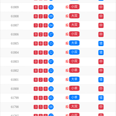
小双
61809
8
0
7
15
殺
中
大双
61808
0
2
7
09
殺
中
大双
61807
3
1
0
04
殺
中
小双
61806
9
2
6
17
殺
中
大单
61805
9
6
0
15
殺
错
小双
61804
1
9
2
12
殺
错
小双
61803
0
3
4
07
殺
中
小单
61802
8
8
6
22
殺
中
大单
61801
8
2
5
15
殺
错
小单
61800
6
5
9
20
殺
中
小单
61799
1
0
4
05
殺
错
大双
61798
3
5
0
08
殺
中
小双