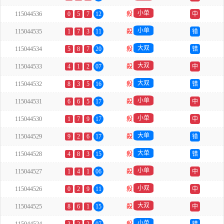
小单
115044536
0
5
7
12
殺
中
小单
115044535
1
7
3
11
殺
错
大双
115044534
5
8
7
20
殺
错
大双
115044533
4
1
2
07
殺
中
大双
115044532
8
3
5
16
殺
错
小单
115044531
6
6
5
17
殺
中
小单
115044530
1
7
9
17
殺
中
大单
115044529
9
2
6
17
殺
错
大单
115044528
4
8
3
15
殺
错
小单
115044527
1
4
1
06
殺
中
小双
115044526
0
2
9
11
殺
中
大双
115044525
8
6
1
15
殺
中
小单