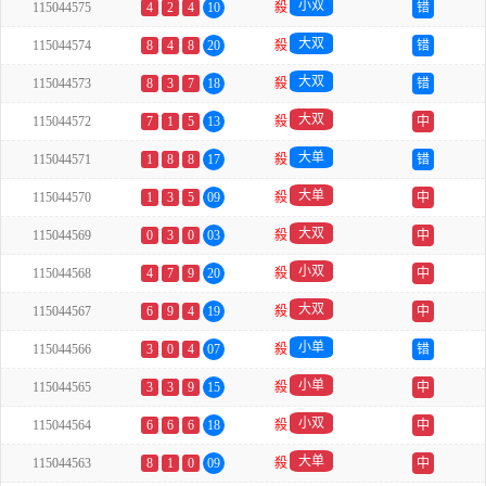
小双
115044575
4
2
4
10
殺
错
大双
115044574
8
4
8
20
殺
错
大双
115044573
8
3
7
18
殺
错
大双
115044572
7
1
5
13
殺
中
大单
115044571
1
8
8
17
殺
错
大单
115044570
1
3
5
09
殺
中
大双
115044569
0
3
0
03
殺
中
小双
115044568
4
7
9
20
殺
中
大双
115044567
6
9
4
19
殺
中
小单
115044566
3
0
4
07
殺
错
小单
115044565
3
3
9
15
殺
中
小双
115044564
6
6
6
18
殺
中
大单
115044563
8
1
0
09
殺
中