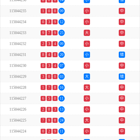
115044236
0
8
6
14
小
错
115044235
1
0
8
09
小
中
115044234
0
3
9
12
小
中
115044233
9
7
9
25
大
中
115044232
2
3
4
09
小
中
115044231
8
4
8
20
小
错
115044230
0
3
4
07
小
中
115044229
3
0
0
03
大
错
115044228
1
7
8
16
大
中
115044227
6
5
0
11
小
中
115044226
2
8
3
13
小
中
115044225
7
9
8
24
大
中
115044224
0
2
9
11
小
中