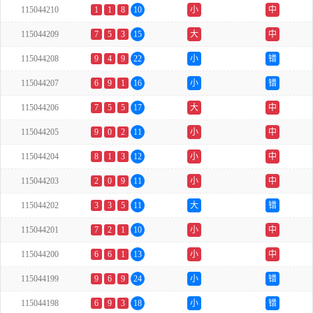
115044210
1
1
8
10
小
中
115044209
7
5
3
15
大
中
115044208
9
4
9
22
小
错
115044207
6
9
1
16
小
错
115044206
7
5
5
17
大
中
115044205
9
0
2
11
小
中
115044204
8
1
3
12
小
中
115044203
2
0
9
11
小
中
115044202
3
3
5
11
大
错
115044201
7
2
1
10
小
中
115044200
6
6
1
13
小
中
115044199
9
6
9
24
小
错
115044198
6
9
3
18
小
错