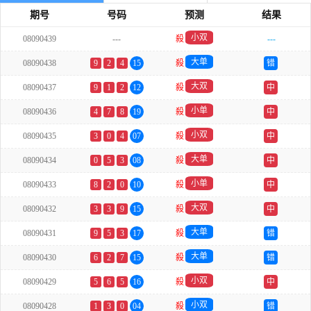
期号
号码
预测
结果
小双
08090439
---
殺
---
大单
08090438
9
2
4
15
殺
错
大双
08090437
9
1
2
12
殺
中
小单
08090436
4
7
8
19
殺
中
小双
08090435
3
0
4
07
殺
中
大单
08090434
0
5
3
08
殺
中
小单
08090433
8
2
0
10
殺
中
大双
08090432
3
3
9
15
殺
中
大单
08090431
9
5
3
17
殺
错
大单
08090430
6
2
7
15
殺
错
小双
08090429
5
6
5
16
殺
中
小双
08090428
1
3
0
04
殺
错