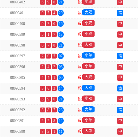
小单
08090402
6
9
6
21
殺
中
大双
08090401
9
7
4
20
殺
错
小双
08090400
9
7
0
16
殺
中
小双
08090399
5
1
7
13
殺
中
大双
08090398
6
7
8
21
殺
中
小单
08090397
2
0
5
07
殺
错
小单
08090396
2
4
2
08
殺
中
大双
08090395
4
4
1
09
殺
中
大双
08090394
3
8
3
14
殺
错
小双
08090393
6
9
6
21
殺
中
大单
08090392
8
8
7
23
殺
错
小单
08090391
2
2
8
12
殺
中
大单
08090390
7
3
1
11
殺
中