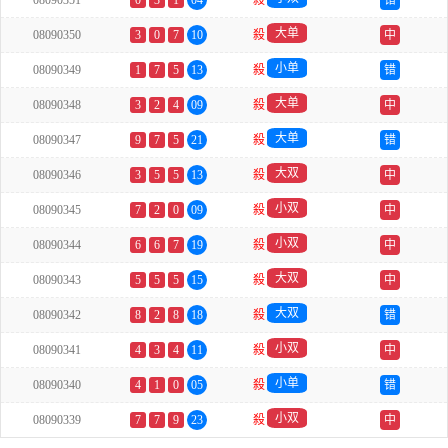
08090351
0
3
1
04
殺
错
大单
08090350
3
0
7
10
殺
中
小单
08090349
1
7
5
13
殺
错
大单
08090348
3
2
4
09
殺
中
大单
08090347
9
7
5
21
殺
错
大双
08090346
3
5
5
13
殺
中
小双
08090345
7
2
0
09
殺
中
小双
08090344
6
6
7
19
殺
中
大双
08090343
5
5
5
15
殺
中
大双
08090342
8
2
8
18
殺
错
小双
08090341
4
3
4
11
殺
中
小单
08090340
4
1
0
05
殺
错
小双
08090339
7
7
9
23
殺
中