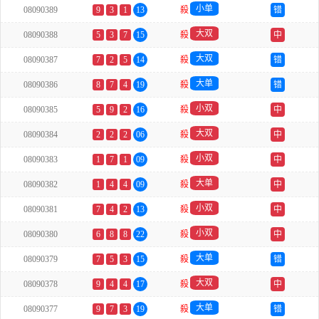
小单
08090389
9
3
1
13
殺
错
大双
08090388
5
3
7
15
殺
中
大双
08090387
7
2
5
14
殺
错
大单
08090386
8
7
4
19
殺
错
小双
08090385
5
9
2
16
殺
中
大双
08090384
2
2
2
06
殺
中
小双
08090383
1
7
1
09
殺
中
大单
08090382
1
4
4
09
殺
中
小双
08090381
7
4
2
13
殺
中
小双
08090380
6
8
8
22
殺
中
大单
08090379
7
5
3
15
殺
错
大双
08090378
9
4
4
17
殺
中
大单
08090377
9
7
3
19
殺
错