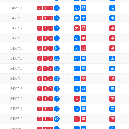
3466721
7
5
9
21
小
双
错
3466720
3
9
0
12
大
单
错
3466719
4
7
3
14
大
双
中
3466718
3
3
9
15
小
单
中
3466717
0
0
4
04
大
双
中
3466716
7
7
8
22
小
单
错
3466715
6
7
3
16
小
单
错
3466714
3
6
2
11
大
单
中
3466713
2
4
5
11
大
双
错
3466712
2
4
9
15
大
双
中
3466711
4
4
4
12
大
单
错
3466710
3
4
0
07
小
单
中