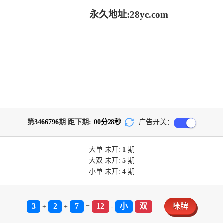
永久地址:28yc.com
第
3466796
期 距下期:
00
分
28
秒
广告开关：
大单
未开:
1
期
大双
未开:
5
期
小单
未开:
4
期
3
2
7
12
小
双
咪牌
+
+
=
-