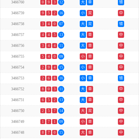
3466760
0
9
3
12
大
单
错
3466759
9
5
2
16
小
双
中
3466758
3
4
0
07
大
双
错
3466757
4
4
5
13
大
单
中
3466756
3
4
4
11
大
单
中
3466755
5
4
0
09
小
单
中
3466754
2
9
4
15
小
单
中
3466753
2
6
8
16
小
单
错
3466752
8
0
3
11
大
单
中
3466751
6
5
2
13
大
单
中
3466750
2
5
7
14
大
双
中
3466749
1
7
1
09
小
单
中
3466748
8
7
0
15
大
单
中