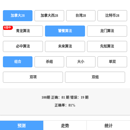
加拿大28
加拿大西28
台湾28
比特币28
青龙算法
饕餮算法
龙门算法
必中算法
未来算法
先知算法
组合
杀组
大小
单双
双项
双组
100期 正确：81 期 错误：19 期
正确率：81%
预测
走势
统计