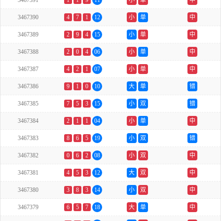
3467391
1
1
9
11
小
单
中
3467390
4
7
1
12
小
单
中
3467389
2
9
4
15
小
单
中
3467388
2
0
4
06
小
单
中
3467387
4
2
1
07
小
单
中
3467386
9
1
0
10
大
单
错
3467385
7
5
3
15
小
双
错
3467384
2
1
1
04
小
单
中
3467383
8
6
5
19
小
双
错
3467382
0
6
2
08
小
双
中
3467381
4
5
3
12
大
双
中
3467380
3
8
3
14
小
双
中
3467379
6
5
7
18
大
单
中