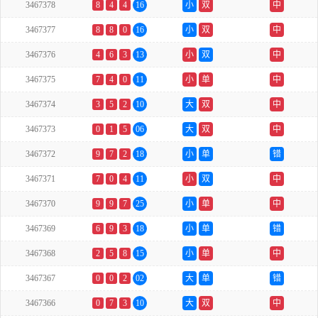
3467378
8
4
4
16
小
双
中
3467377
8
8
0
16
小
双
中
3467376
4
6
3
13
小
双
中
3467375
7
4
0
11
小
单
中
3467374
3
5
2
10
大
双
中
3467373
0
1
5
06
大
双
中
3467372
9
7
2
18
小
单
错
3467371
7
0
4
11
小
双
中
3467370
9
9
7
25
小
单
中
3467369
6
9
3
18
小
单
错
3467368
2
5
8
15
小
单
中
3467367
0
0
2
02
大
单
错
3467366
0
7
3
10
大
双
中