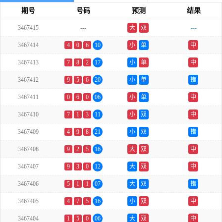
期号
号码
预测
结果
3467415
---
大
双
---
3467414
4
0
6
10
小
单
中
3467413
7
8
2
17
小
单
中
3467412
9
5
6
20
小
单
错
3467411
0
6
0
06
小
单
中
3467410
7
1
3
11
小
双
中
3467409
4
9
8
21
小
双
错
3467408
9
2
5
16
大
双
中
3467407
9
3
0
12
大
双
中
3467406
5
1
1
07
大
双
错
3467405
4
7
5
16
小
双
中
3467404
1
5
0
06
大
双
中