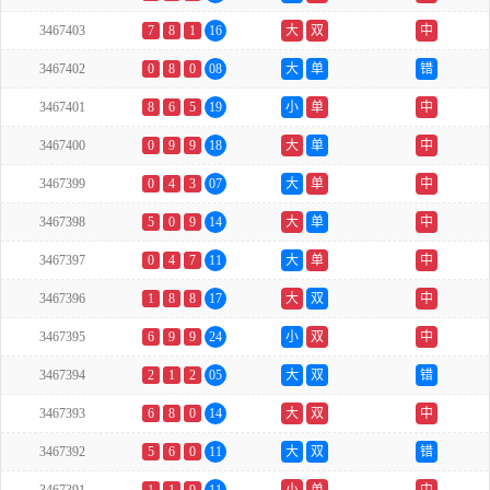
3467403
7
8
1
16
大
双
中
3467402
0
8
0
08
大
单
错
3467401
8
6
5
19
小
单
中
3467400
0
9
9
18
大
单
中
3467399
0
4
3
07
大
单
中
3467398
5
0
9
14
大
单
中
3467397
0
4
7
11
大
单
中
3467396
1
8
8
17
大
双
中
3467395
6
9
9
24
小
双
中
3467394
2
1
2
05
大
双
错
3467393
6
8
0
14
大
双
中
3467392
5
6
0
11
大
双
错