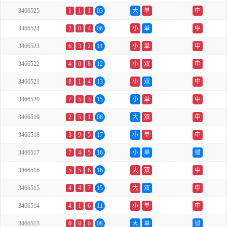
3466525
1
1
1
03
大
单
中
3466524
2
0
4
06
小
单
中
3466523
6
3
2
11
小
单
中
3466522
4
0
8
12
小
双
中
3466521
8
1
4
13
小
双
中
3466520
7
5
3
15
小
单
中
3466519
2
5
1
08
大
双
中
3466518
3
9
5
17
小
单
中
3466517
7
4
5
16
小
单
错
3466516
5
5
6
16
大
双
中
3466515
4
4
7
15
大
双
中
3466514
4
1
6
11
小
单
中
3466513
0
8
0
08
大
单
错