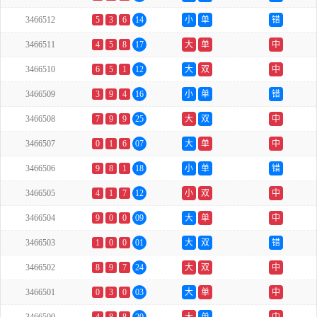
3466512
5
3
6
14
小
单
错
3466511
4
5
8
17
大
单
中
3466510
6
5
1
12
大
双
中
3466509
3
9
4
16
小
单
错
3466508
7
9
9
25
大
双
中
3466507
0
1
6
07
大
单
中
3466506
9
8
1
18
小
单
错
3466505
4
1
7
12
小
双
中
3466504
9
0
0
09
大
单
中
3466503
1
0
0
01
大
双
错
3466502
8
9
7
24
大
双
中
3466501
0
3
0
03
大
单
中