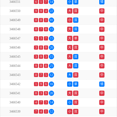
3466551
6
1
7
14
小
单
错
3466550
9
9
4
22
大
双
中
3466549
0
0
1
01
小
双
中
3466548
8
7
0
15
大
双
中
3466547
5
3
7
15
大
单
中
3466546
3
8
9
20
大
双
中
3466545
3
9
3
15
大
双
中
3466544
9
8
8
25
大
双
中
3466543
0
7
5
12
大
双
中
3466542
1
9
6
16
小
单
错
3466541
8
3
9
20
大
双
中
3466540
4
7
3
14
小
双
中
3466539
7
4
1
12
小
双
中