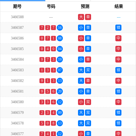
期号
号码
预测
结果
3466588
---
大
单
---
3466587
7
2
7
16
小
单
错
3466586
0
7
1
08
小
单
中
3466585
0
4
0
04
小
单
中
3466584
9
7
3
19
小
单
中
3466583
1
3
3
07
大
双
错
3466582
9
1
3
13
大
单
中
3466581
9
5
6
20
小
单
错
3466580
3
3
6
12
小
双
中
3466579
2
3
4
09
大
双
错
3466578
5
0
8
13
大
双
错
3466577
7
4
1
12
小
单
中