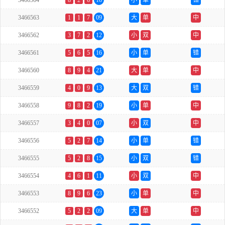
3466564
8
2
6
16
小
单
错
3466563
1
1
7
09
大
单
中
3466562
3
7
2
12
小
双
中
3466561
5
6
5
16
小
单
错
3466560
8
9
4
21
大
单
中
3466559
4
0
9
13
大
双
错
3466558
9
8
2
19
小
单
中
3466557
3
4
0
07
小
双
中
3466556
5
2
7
14
小
单
错
3466555
5
2
8
15
小
双
错
3466554
4
6
1
11
小
双
中
3466553
8
9
6
23
小
单
中
3466552
5
2
2
09
大
单
中