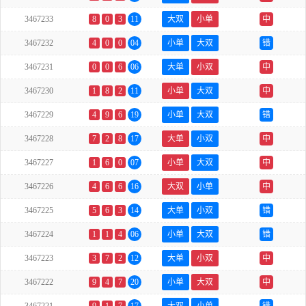
3467233
8
0
3
11
大双
小单
中
3467232
4
0
0
04
小单
大双
错
3467231
0
0
6
06
大单
小双
中
3467230
1
8
2
11
小单
大双
中
3467229
4
9
6
19
小单
大双
错
3467228
7
2
8
17
大单
小双
中
3467227
1
6
0
07
小单
大双
中
3467226
4
6
6
16
大双
小单
中
3467225
5
6
3
14
大单
小双
错
3467224
1
1
4
06
小单
大双
错
3467223
3
7
2
12
大单
小双
中
3467222
9
4
7
20
小单
大双
中