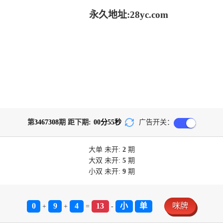
永久地址:28yc.com
第
3467308
期 距下期:
00
分
55
秒
广告开关：
大单
未开:
2
期
大双
未开:
5
期
小双
未开:
9
期
0
9
4
13
小
单
咪牌
+
+
=
-