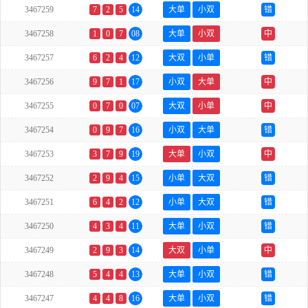
3467259
7
2
5
14
大单
小双
错
3467258
1
0
7
08
大单
小双
中
3467257
6
2
4
12
大双
小单
错
3467256
9
7
1
17
小双
大单
中
3467255
0
7
0
07
大双
小单
中
3467254
0
9
7
16
小双
大单
错
3467253
3
7
9
19
大单
小双
中
3467252
2
9
4
15
小单
大双
错
3467251
6
4
2
12
小单
大双
错
3467250
4
3
4
11
大单
小双
错
3467249
2
9
3
14
大双
小单
中
3467248
5
4
4
13
大单
小双
错
3467247
4
4
8
16
大单
小双
错