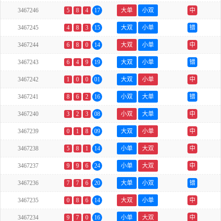
3467246
5
8
4
17
大单
小双
中
3467245
4
8
3
15
大双
小单
错
3467244
6
8
0
14
大双
小单
中
3467243
6
4
9
19
大双
小单
错
3467242
1
0
0
01
大双
小单
中
3467241
8
6
2
16
小双
大单
错
3467240
3
2
3
08
小双
大单
中
3467239
0
1
8
09
大双
小单
中
3467238
5
8
1
14
小单
大双
中
3467237
9
9
6
24
小单
大双
中
3467236
7
7
6
20
大单
小双
错
3467235
0
8
6
14
大双
小单
中
3467234
9
7
0
16
小单
大双
中