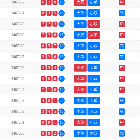
3467272
6
2
8
16
大双
小单
中
3467271
8
3
5
16
大单
小双
错
3467270
7
2
3
12
大单
小双
中
3467269
7
2
6
15
小双
大单
中
3467268
6
5
7
18
大单
小双
错
3467267
5
2
6
13
大单
小双
错
3467266
3
5
4
12
小双
大单
中
3467265
5
8
6
19
大单
小双
中
3467264
7
1
6
14
大双
小单
中
3467263
4
0
1
05
小双
大单
错
3467262
3
4
5
12
小单
大双
错
3467261
9
9
1
19
大单
小双
中
3467260
9
8
2
19
小单
大双
错