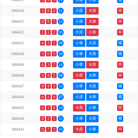
3466455
5
3
3
11
大单
小双
错
3466454
5
8
8
21
小双
大单
中
3466453
8
0
7
15
小双
大单
中
3466452
2
1
2
05
大双
小单
中
3466451
4
3
1
08
小单
大双
错
3466450
5
0
5
10
小单
大双
错
3466449
4
3
7
14
小单
大双
中
3466448
3
4
1
08
小双
大单
中
3466447
8
4
3
15
小单
大双
错
3466446
6
1
0
07
小双
大单
错
3466445
5
1
8
14
大双
小单
中
3466444
8
3
1
12
小单
大双
错
3466443
6
7
3
16
大双
小单
中