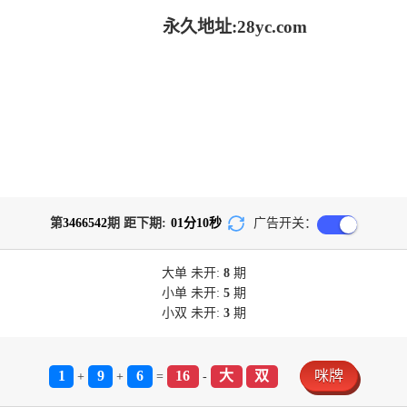
永久地址:28yc.com
第
3466542
期 距下期:
01
分
10
秒
广告开关：
大单
未开:
8
期
小单
未开:
5
期
小双
未开:
3
期
1
9
6
16
大
双
咪牌
+
+
=
-