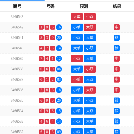
期号
号码
预测
结果
3466543
---
大单
小双
---
3466542
1
9
6
16
小单
大双
中
3466541
8
3
9
20
小双
大单
错
3466540
4
7
3
14
大单
小双
错
3466539
7
4
1
12
小双
大单
中
3466538
0
6
0
06
大单
小双
中
3466537
0
1
2
03
小单
大双
中
3466536
2
8
8
18
小单
大双
中
3466535
6
9
5
20
大单
小双
错
3466534
0
9
6
15
小单
大双
错
3466533
4
6
4
14
小双
大单
错
3466532
6
0
3
09
小双
大单
错