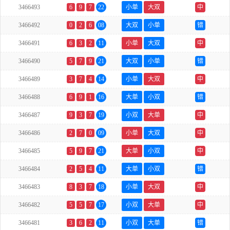
3466493
6
9
7
22
小单
大双
中
3466492
0
2
6
08
大双
小单
错
3466491
6
3
2
11
小单
大双
中
3466490
5
7
9
21
大双
小单
错
3466489
3
7
4
14
小单
大双
中
3466488
6
9
1
16
大单
小双
错
3466487
9
3
7
19
小双
大单
中
3466486
2
7
0
09
小单
大双
中
3466485
5
9
7
21
大单
小双
中
3466484
2
5
4
11
大单
小双
错
3466483
8
3
7
18
小单
大双
中
3466482
5
5
7
17
小双
大单
中
3466481
3
6
2
11
小双
大单
错