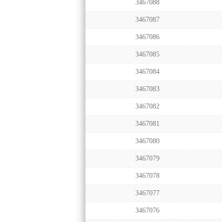
3467088
3467087
3467086
3467085
3467084
3467083
3467082
3467081
3467080
3467079
3467078
3467077
3467076