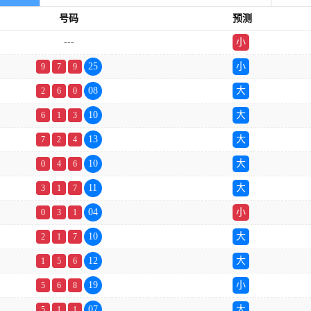
号码
预测
---
小
双
25
小
9
7
9
08
大
2
6
0
10
大
6
1
3
13
大
7
2
4
10
大
0
4
6
11
大
3
1
7
04
小
0
3
1
10
大
2
1
7
12
大
1
5
6
19
小
5
6
8
07
大
5
1
1