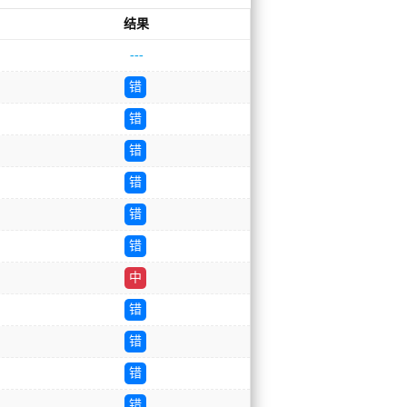
结果
---
错
错
错
错
错
错
中
错
错
错
错