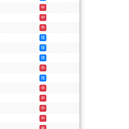
中
中
中
错
错
错
中
错
中
中
中
中
中