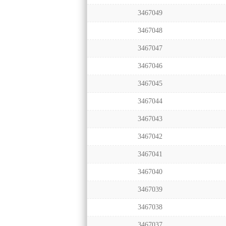
3467049
3467048
3467047
3467046
3467045
3467044
3467043
3467042
3467041
3467040
3467039
3467038
3467037