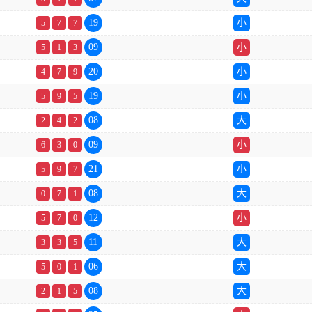
19
小
5
7
7
09
小
5
1
3
20
小
4
7
9
19
小
5
9
5
08
大
2
4
2
09
小
6
3
0
21
小
5
9
7
08
大
0
7
1
12
小
5
7
0
11
大
3
3
5
06
大
5
0
1
08
大
2
1
5