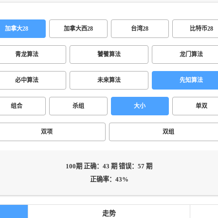
加拿大28
加拿大西28
台湾28
比特币28
青龙算法
饕餮算法
龙门算法
必中算法
未来算法
先知算法
组合
杀组
大小
单双
双项
双组
100期 正确：43 期 错误：57 期
正确率：43%
走势