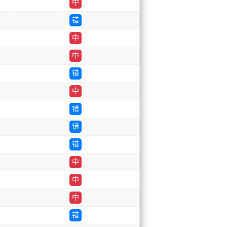
中
错
中
中
错
中
错
错
错
中
中
中
错