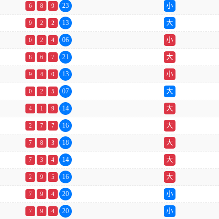
23
小
6
8
9
13
大
9
2
2
06
小
0
2
4
21
大
8
6
7
13
小
9
4
0
07
大
0
2
5
14
大
4
1
9
16
大
2
7
7
18
大
7
8
3
14
大
7
3
4
16
大
2
9
5
20
小
7
9
4
20
小
7
9
4