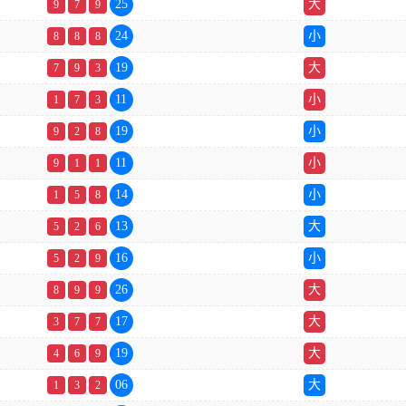
25
大
9
7
9
24
小
8
8
8
19
大
7
9
3
11
小
1
7
3
19
小
9
2
8
11
小
9
1
1
14
小
1
5
8
13
大
5
2
6
16
小
5
2
9
26
大
8
9
9
17
大
3
7
7
19
大
4
6
9
06
大
1
3
2