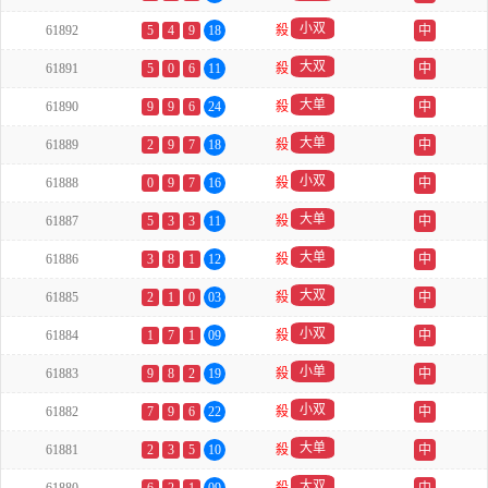
小双
61892
5
4
9
18
殺
中
大双
61891
5
0
6
11
殺
中
大单
61890
9
9
6
24
殺
中
大单
61889
2
9
7
18
殺
中
小双
61888
0
9
7
16
殺
中
大单
61887
5
3
3
11
殺
中
大单
61886
3
8
1
12
殺
中
大双
61885
2
1
0
03
殺
中
小双
61884
1
7
1
09
殺
中
小单
61883
9
8
2
19
殺
中
小双
61882
7
9
6
22
殺
中
大单
61881
2
3
5
10
殺
中
大双