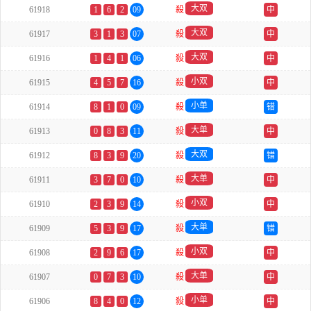
大双
61918
1
6
2
09
殺
中
大双
61917
3
1
3
07
殺
中
大双
61916
1
4
1
06
殺
中
小双
61915
4
5
7
16
殺
中
小单
61914
8
1
0
09
殺
错
大单
61913
0
8
3
11
殺
中
大双
61912
8
3
9
20
殺
错
大单
61911
3
7
0
10
殺
中
小双
61910
2
3
9
14
殺
中
大单
61909
5
3
9
17
殺
错
小双
61908
2
9
6
17
殺
中
大单
61907
0
7
3
10
殺
中
小单
61906
8
4
0
12
殺
中