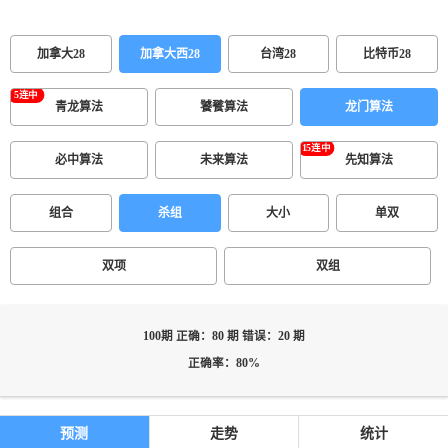
加拿大28
加拿大西28
台湾28
比特币28
青龙算法
饕餮算法
龙门算法
必中算法
未来算法
先知算法
组合
杀组
大小
单双
双项
双组
100期 正确：80 期 错误：20 期
正确率：80%
预测
走势
统计