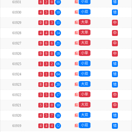
小双
61931
8
2
0
10
殺
错
小双
61930
4
5
1
10
殺
错
大单
61929
0
8
3
11
殺
中
大单
61928
4
4
6
14
殺
中
大双
61927
9
6
6
21
殺
中
小单
61926
9
9
0
18
殺
中
小双
61925
1
3
2
06
殺
错
小双
61924
3
1
0
04
殺
错
大双
61923
8
8
4
20
殺
错
小单
61922
3
5
9
17
殺
中
大双
61921
5
5
0
10
殺
中
大双
61920
4
5
7
16
殺
错
小双
61919
4
4
4
12
殺
错