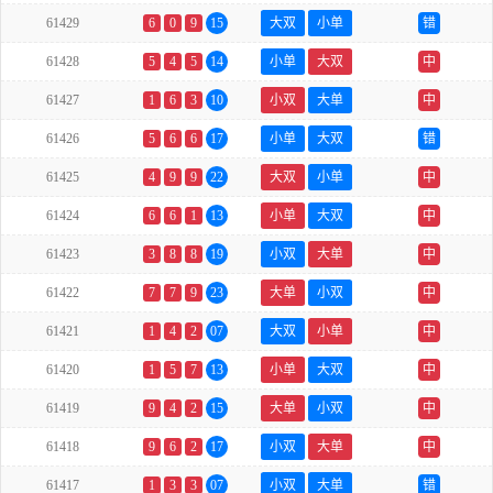
61429
6
0
9
15
大双
小单
错
61428
5
4
5
14
小单
大双
中
61427
1
6
3
10
小双
大单
中
61426
5
6
6
17
小单
大双
错
61425
4
9
9
22
大双
小单
中
61424
6
6
1
13
小单
大双
中
61423
3
8
8
19
小双
大单
中
61422
7
7
9
23
大单
小双
中
61421
1
4
2
07
大双
小单
中
61420
1
5
7
13
小单
大双
中
61419
9
4
2
15
大单
小双
中
61418
9
6
2
17
小双
大单
中
61417
1
3
3
07
小双
大单
错