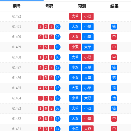
期号
号码
预测
结果
61492
---
大单
小双
---
61491
2
2
2
06
大双
小单
错
61490
9
8
9
26
大双
小单
中
61489
5
5
0
10
小双
大单
中
61488
1
3
4
08
大单
小双
中
61487
4
2
7
13
小双
大单
错
61486
4
5
9
18
小双
大单
错
61485
4
5
6
15
大双
小单
错
61484
3
7
9
19
小单
大双
错
61483
1
0
2
03
大单
小双
错
61482
3
8
2
13
大双
小单
中
61481
5
3
6
14
小单
大双
中