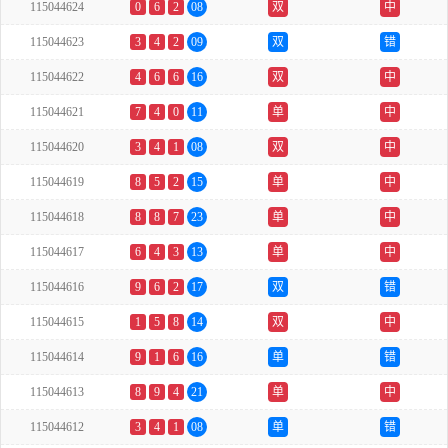
115044624
0
6
2
08
双
中
115044623
3
4
2
09
双
错
115044622
4
6
6
16
双
中
115044621
7
4
0
11
单
中
115044620
3
4
1
08
双
中
115044619
8
5
2
15
单
中
115044618
8
8
7
23
单
中
115044617
6
4
3
13
单
中
115044616
9
6
2
17
双
错
115044615
1
5
8
14
双
中
115044614
9
1
6
16
单
错
115044613
8
9
4
21
单
中
115044612
3
4
1
08
单
错