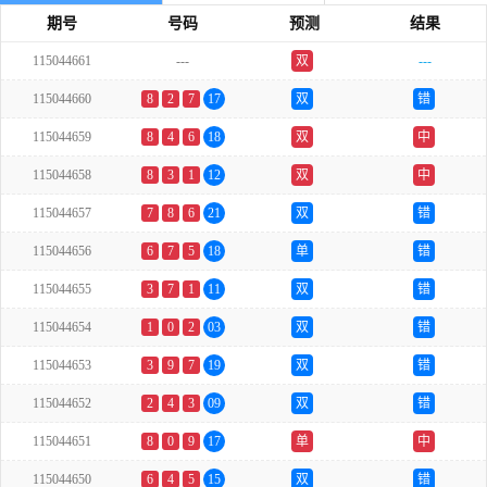
期号
号码
预测
结果
115044661
---
双
---
115044660
8
2
7
17
双
错
115044659
8
4
6
18
双
中
115044658
8
3
1
12
双
中
115044657
7
8
6
21
双
错
115044656
6
7
5
18
单
错
115044655
3
7
1
11
双
错
115044654
1
0
2
03
双
错
115044653
3
9
7
19
双
错
115044652
2
4
3
09
双
错
115044651
8
0
9
17
单
中
115044650
6
4
5
15
双
错