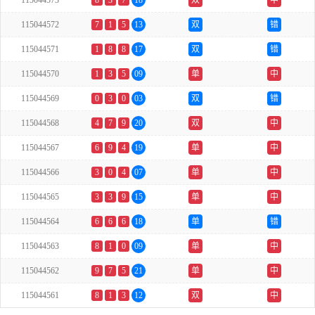
115044573
8
3
7
18
双
中
115044572
7
1
5
13
双
错
115044571
1
8
8
17
双
错
115044570
1
3
5
09
单
中
115044569
0
3
0
03
双
错
115044568
4
7
9
20
双
中
115044567
6
9
4
19
单
中
115044566
3
0
4
07
单
中
115044565
3
3
9
15
单
中
115044564
6
6
6
18
单
错
115044563
8
1
0
09
单
中
115044562
9
7
5
21
单
中
115044561
8
1
3
12
双
中