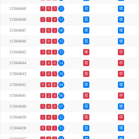
115044649
7
9
5
21
双
错
115044648
2
7
4
13
双
错
115044647
5
0
3
08
单
错
115044646
3
9
3
15
双
错
115044645
3
9
3
15
单
中
115044644
2
4
8
14
双
中
115044643
7
6
5
18
双
中
115044642
0
4
0
04
单
错
115044641
0
2
4
06
双
中
115044640
3
4
0
07
双
错
115044639
1
4
7
12
双
中
115044638
9
5
1
15
双
错