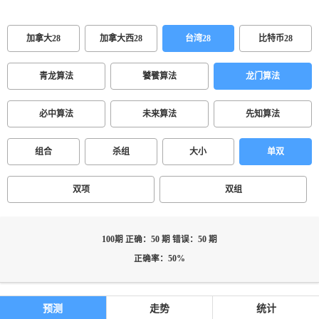
加拿大28
加拿大西28
台湾28
比特币28
青龙算法
饕餮算法
龙门算法
必中算法
未来算法
先知算法
组合
杀组
大小
单双
双项
双组
100期 正确：50 期 错误：50 期
正确率：50%
预测
走势
统计