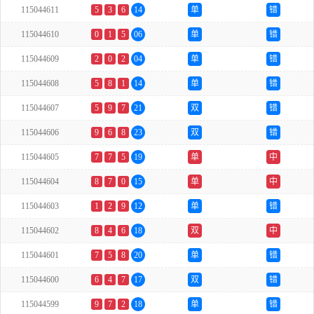
115044611
5
3
6
14
单
错
115044610
0
1
5
06
单
错
115044609
2
0
2
04
单
错
115044608
5
8
1
14
单
错
115044607
5
9
7
21
双
错
115044606
9
6
8
23
双
错
115044605
7
7
5
19
单
中
115044604
8
7
0
15
单
中
115044603
1
2
9
12
单
错
115044602
8
4
6
18
双
中
115044601
7
5
8
20
单
错
115044600
6
4
7
17
双
错
115044599
9
7
2
18
单
错