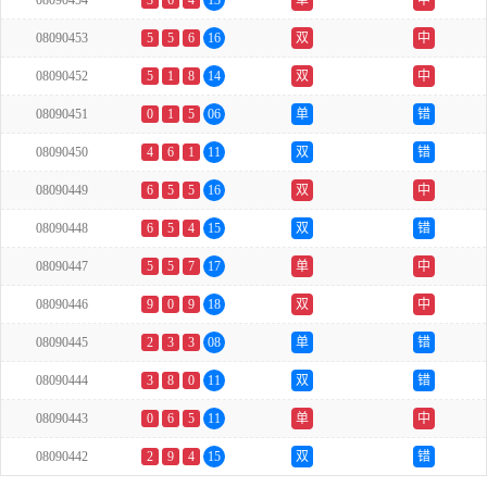
08090454
3
6
4
13
单
中
08090453
5
5
6
16
双
中
08090452
5
1
8
14
双
中
08090451
0
1
5
06
单
错
08090450
4
6
1
11
双
错
08090449
6
5
5
16
双
中
08090448
6
5
4
15
双
错
08090447
5
5
7
17
单
中
08090446
9
0
9
18
双
中
08090445
2
3
3
08
单
错
08090444
3
8
0
11
双
错
08090443
0
6
5
11
单
中
08090442
2
9
4
15
双
错