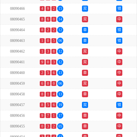
08090466
4
9
2
15
双
错
08090465
8
6
0
14
双
中
08090464
8
2
2
12
单
错
08090463
1
0
5
06
单
错
08090462
1
3
8
12
双
中
08090461
9
0
3
12
双
中
08090460
2
5
6
13
单
中
08090459
6
0
0
06
双
中
08090458
8
1
4
13
单
中
08090457
8
5
6
19
双
错
08090456
9
7
1
17
单
中
08090455
0
3
2
05
单
中