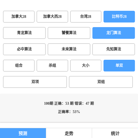
加拿大28
加拿大西28
台湾28
比特币28
青龙算法
饕餮算法
龙门算法
必中算法
未来算法
先知算法
组合
杀组
大小
单双
双项
双组
100期 正确：53 期 错误：47 期
正确率：53%
预测
走势
统计