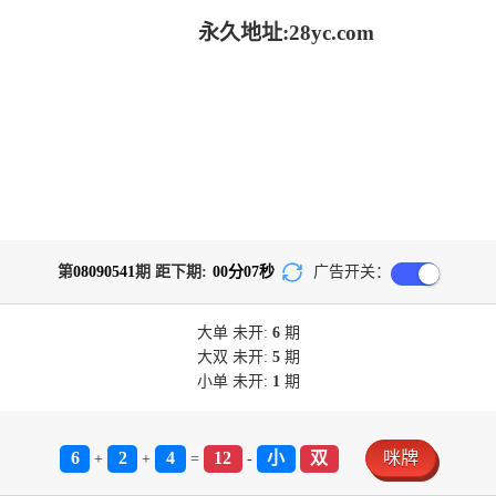
永久地址:28yc.com
第
08090541
期 距下期:
00
分
06
秒
广告开关：
大单
未开:
6
期
大双
未开:
5
期
小单
未开:
1
期
6
2
4
12
小
双
咪牌
+
+
=
-