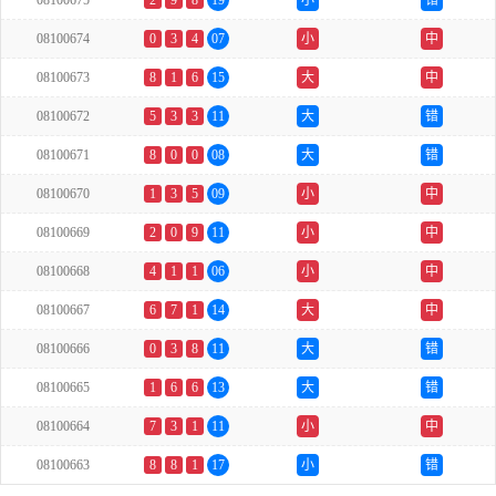
08100675
2
9
8
19
小
错
08100674
0
3
4
07
小
中
08100673
8
1
6
15
大
中
08100672
5
3
3
11
大
错
08100671
8
0
0
08
大
错
08100670
1
3
5
09
小
中
08100669
2
0
9
11
小
中
08100668
4
1
1
06
小
中
08100667
6
7
1
14
大
中
08100666
0
3
8
11
大
错
08100665
1
6
6
13
大
错
08100664
7
3
1
11
小
中
08100663
8
8
1
17
小
错