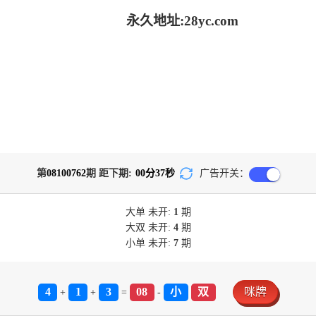
永久地址:28yc.com
第
08100762
期 距下期:
00
分
37
秒
广告开关：
大单
未开:
1
期
大双
未开:
4
期
小单
未开:
7
期
4
1
3
08
小
双
咪牌
+
+
=
-