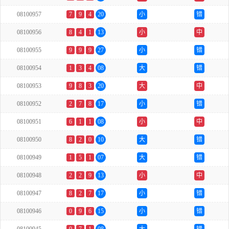
08100957
7
9
4
20
小
错
08100956
8
4
1
13
小
中
08100955
9
9
9
27
小
错
08100954
1
3
4
08
大
错
08100953
9
8
3
20
大
中
08100952
2
7
8
17
小
错
08100951
6
1
1
08
小
中
08100950
8
2
0
10
大
错
08100949
1
5
1
07
大
错
08100948
2
2
9
13
小
中
08100947
8
2
7
17
小
错
08100946
0
9
6
15
小
错