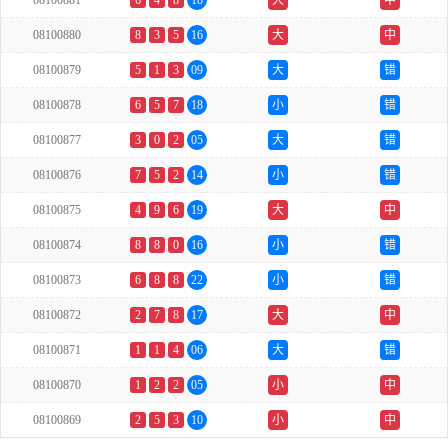
08100881
6
4
8
18
大
中
08100880
8
3
5
16
大
中
08100879
5
1
3
09
大
错
08100878
6
5
7
18
小
错
08100877
3
0
2
05
大
错
08100876
7
5
2
14
小
错
08100875
4
9
6
19
大
中
08100874
8
8
0
16
小
错
08100873
6
8
8
22
小
错
08100872
2
7
8
17
大
中
08100871
1
1
4
06
大
错
08100870
1
2
2
05
小
中
08100869
2
5
3
10
小
中