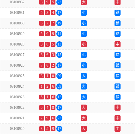
08100932
8
9
5
22
大
中
08100931
5
8
4
17
小
错
08100930
5
7
7
19
小
错
08100929
5
0
9
14
小
错
08100928
0
8
5
13
小
中
08100927
6
6
3
15
小
错
08100926
7
8
2
17
小
错
08100925
8
1
0
09
大
错
08100924
1
2
6
09
大
错
08100923
5
1
6
12
大
错
08100922
5
4
8
17
大
中
08100921
7
9
6
22
大
中
08100920
3
5
9
17
大
中