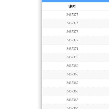
期号
3467375
3467374
3467373
3467372
3467371
3467370
3467369
3467368
3467367
3467366
3467365
3467364