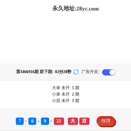
永久地址:28yc.com
第
3466916
期 距下期:
02
分
28
秒
广告开关：
大单
未开:
5
期
小单
未开:
2
期
小双
未开:
3
期
7
6
9
22
大
双
咪牌
+
+
=
-