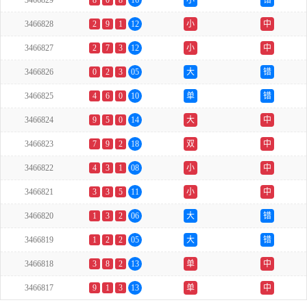
3466829
8
0
8
16
小
错
3466828
2
9
1
12
小
中
3466827
2
7
3
12
小
中
3466826
0
2
3
05
大
错
3466825
4
6
0
10
单
错
3466824
9
5
0
14
大
中
3466823
7
9
2
18
双
中
3466822
4
3
1
08
小
中
3466821
3
3
5
11
小
中
3466820
1
3
2
06
大
错
3466819
1
2
2
05
大
错
3466818
3
8
2
13
单
中
3466817
9
1
3
13
单
中