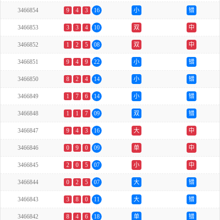
3466854
9
4
3
16
小
错
3466853
3
3
4
10
双
中
3466852
1
2
5
08
双
中
3466851
9
4
9
22
小
错
3466850
8
2
4
14
小
错
3466849
1
7
6
14
小
错
3466848
1
1
7
09
双
错
3466847
9
4
3
16
大
中
3466846
0
9
0
09
单
中
3466845
2
0
5
07
小
中
3466844
0
2
5
07
大
错
3466843
3
8
0
11
大
错
3466842
8
4
6
18
单
错