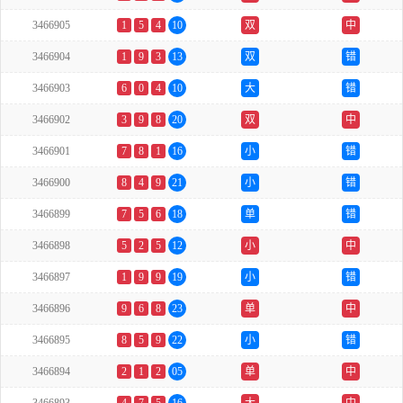
3466905
1
5
4
10
双
中
3466904
1
9
3
13
双
错
3466903
6
0
4
10
大
错
3466902
3
9
8
20
双
中
3466901
7
8
1
16
小
错
3466900
8
4
9
21
小
错
3466899
7
5
6
18
单
错
3466898
5
2
5
12
小
中
3466897
1
9
9
19
小
错
3466896
9
6
8
23
单
中
3466895
8
5
9
22
小
错
3466894
2
1
2
05
单
中