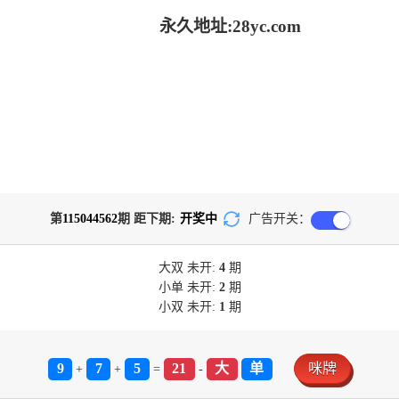
永久地址:28yc.com
第
115044562
期 距下期:
开奖中
广告开关：
大双
未开:
4
期
小单
未开:
2
期
小双
未开:
1
期
9
7
5
21
大
单
咪牌
+
+
=
-