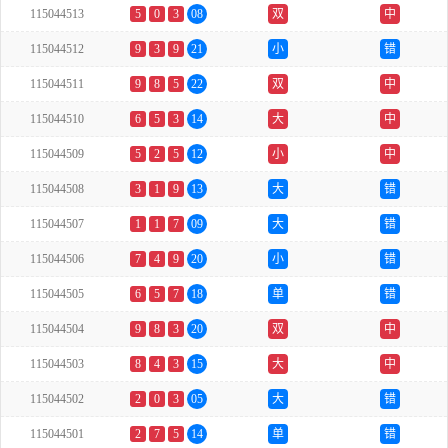
115044513
5
0
3
08
双
中
115044512
9
3
9
21
小
错
115044511
9
8
5
22
双
中
115044510
6
5
3
14
大
中
115044509
5
2
5
12
小
中
115044508
3
1
9
13
大
错
115044507
1
1
7
09
大
错
115044506
7
4
9
20
小
错
115044505
6
5
7
18
单
错
115044504
9
8
3
20
双
中
115044503
8
4
3
15
大
中
115044502
2
0
3
05
大
错
115044501
2
7
5
14
单
错