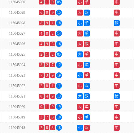
115045030
4
1
0
05
小
单
中
115045029
6
0
9
15
大
双
中
115045028
8
9
1
18
小
单
错
115045027
4
8
2
14
大
单
中
115045026
4
9
3
16
大
双
中
115045025
2
1
2
05
大
单
中
115045024
3
2
7
12
小
单
中
115045023
7
3
9
19
小
单
中
115045022
2
8
1
11
小
双
中
115045021
0
4
9
13
大
双
错
115045020
9
1
9
19
大
单
中
115045019
3
7
0
10
小
单
中
115045018
7
8
3
18
小
双
中