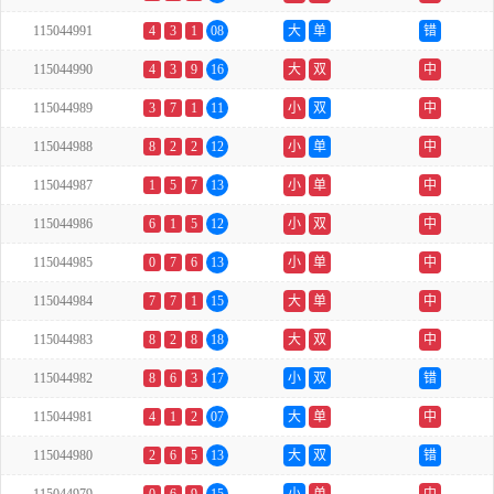
115044991
4
3
1
08
大
单
错
115044990
4
3
9
16
大
双
中
115044989
3
7
1
11
小
双
中
115044988
8
2
2
12
小
单
中
115044987
1
5
7
13
小
单
中
115044986
6
1
5
12
小
双
中
115044985
0
7
6
13
小
单
中
115044984
7
7
1
15
大
单
中
115044983
8
2
8
18
大
双
中
115044982
8
6
3
17
小
双
错
115044981
4
1
2
07
大
单
中
115044980
2
6
5
13
大
双
错