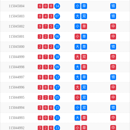
115045004
6
0
8
14
小
单
错
115045003
0
4
3
07
大
双
错
115045002
9
7
5
21
小
单
中
115045001
3
2
1
06
小
单
中
115045000
2
6
2
10
大
单
错
115044999
8
7
3
18
大
双
中
115044998
2
5
2
09
大
单
中
115044997
9
3
0
12
大
单
错
115044996
3
8
6
17
大
双
中
115044995
2
2
1
05
小
双
中
115044994
3
6
6
15
小
双
错
115044993
4
0
7
11
大
单
中
115044992
5
2
6
13
小
单
中