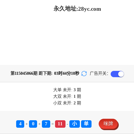
永久地址:28yc.com
第
115045066
期 距下期:
03
时
44
分
10
秒
广告开关：
大单
未开:
3
期
大双
未开:
1
期
小双
未开:
2
期
4
0
7
11
小
单
咪牌
+
+
=
-