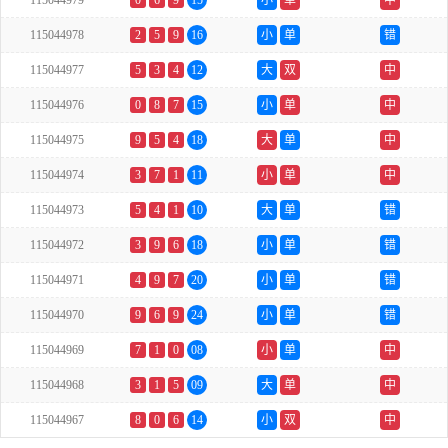
115044979
0
6
9
15
小
单
中
115044978
2
5
9
16
小
单
错
115044977
5
3
4
12
大
双
中
115044976
0
8
7
15
小
单
中
115044975
9
5
4
18
大
单
中
115044974
3
7
1
11
小
单
中
115044973
5
4
1
10
大
单
错
115044972
3
9
6
18
小
单
错
115044971
4
9
7
20
小
单
错
115044970
9
6
9
24
小
单
错
115044969
7
1
0
08
小
单
中
115044968
3
1
5
09
大
单
中
115044967
8
0
6
14
小
双
中