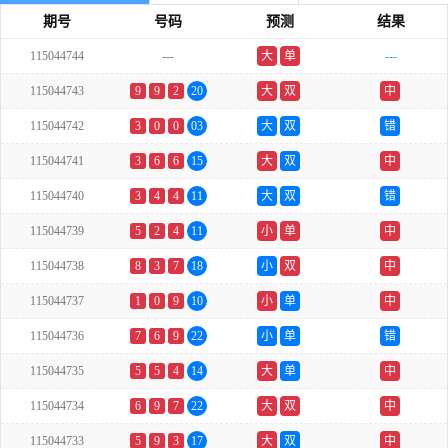
期号
号码
预测
结果
115044744
---
大
单
---
115044743
9
9
2
20
大
双
中
115044742
3
0
0
03
大
双
错
115044741
3
6
6
15
大
双
中
115044740
3
4
4
11
大
双
错
115044739
5
2
4
11
小
单
中
115044738
8
3
7
18
小
双
中
115044737
1
0
9
10
小
单
中
115044736
7
6
9
22
小
单
错
115044735
5
5
4
14
大
单
中
115044734
6
9
7
22
大
双
中
115044733
5
9
3
17
大
双
中