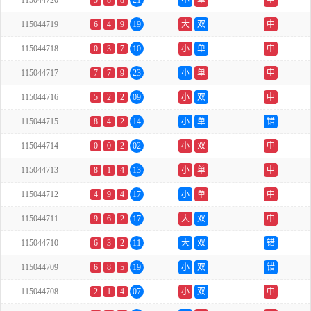
115044720
5
8
8
21
小
单
中
115044719
6
4
9
19
大
双
中
115044718
0
3
7
10
小
单
中
115044717
7
7
9
23
小
单
中
115044716
5
2
2
09
小
双
中
115044715
8
4
2
14
小
单
错
115044714
0
0
2
02
小
双
中
115044713
8
1
4
13
小
单
中
115044712
4
9
4
17
小
单
中
115044711
9
6
2
17
大
双
中
115044710
6
3
2
11
大
双
错
115044709
6
8
5
19
小
双
错
115044708
2
1
4
07
小
双
中