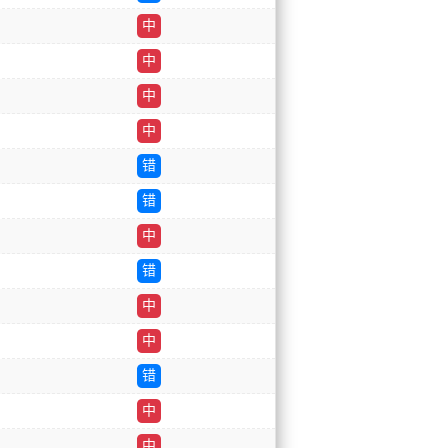
中
中
中
中
错
错
中
错
中
中
错
中
中