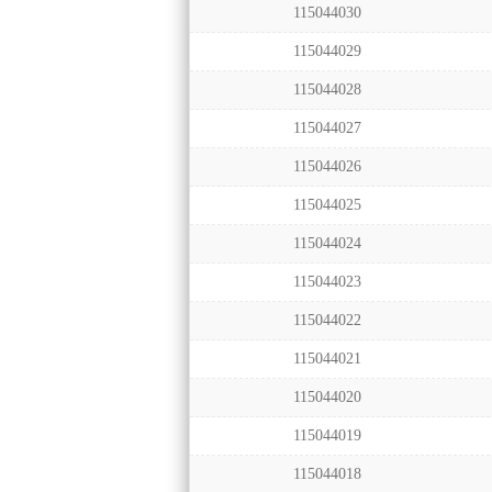
115044030
115044029
115044028
115044027
115044026
115044025
115044024
115044023
115044022
115044021
115044020
115044019
115044018