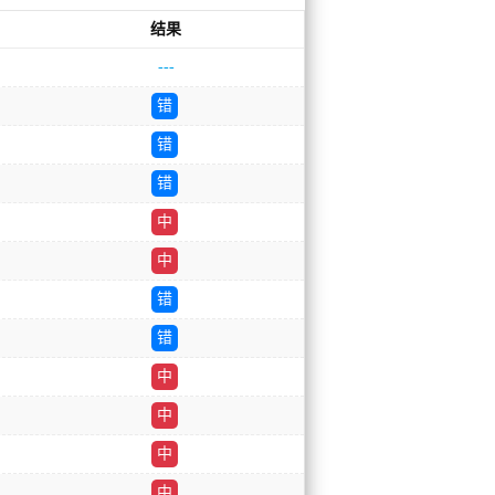
结果
---
错
错
错
中
中
错
错
中
中
中
中