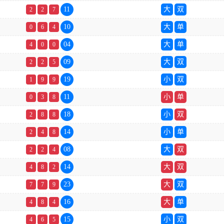
11
大
双
2
2
7
10
大
单
0
6
4
04
大
单
4
0
0
09
大
双
2
2
5
19
小
双
1
9
9
11
小
单
0
3
8
18
小
双
2
8
8
14
小
单
2
4
8
08
大
双
2
2
4
14
大
双
4
8
2
23
大
双
7
7
9
16
大
单
4
8
4
15
小
双
4
6
5