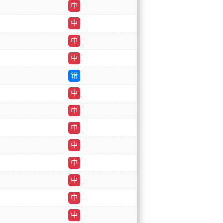
中
中
中
中
错
中
中
中
中
中
中
中
中