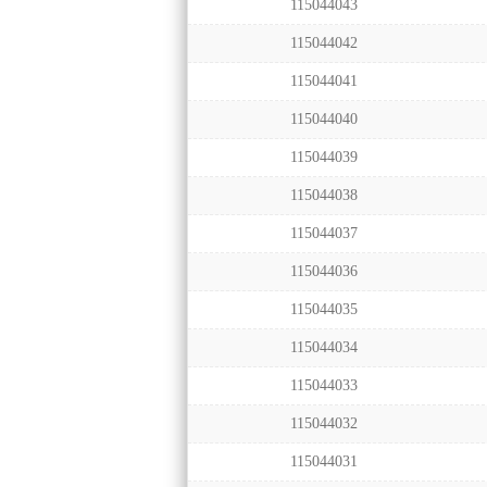
115044043
115044042
115044041
115044040
115044039
115044038
115044037
115044036
115044035
115044034
115044033
115044032
115044031