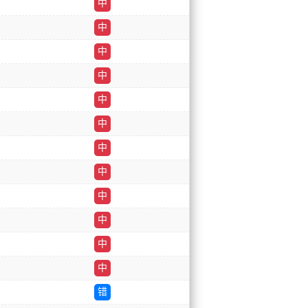
中
中
中
中
中
中
中
中
中
中
中
中
错