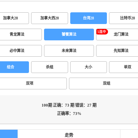
加拿大28
加拿大西28
台湾28
比特币28
青龙算法
饕餮算法
龙门算法
必中算法
未来算法
先知算法
组合
杀组
大小
单双
双项
双组
100期 正确：73 期 错误：27 期
正确率：73%
走势